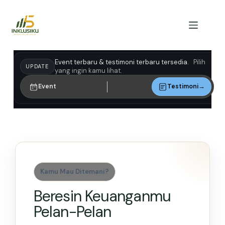
Event terbaru & testimoni terbaru tersedia.
Pilih
UPDATE
yang ingin kamu lihat.
Layanan
Event
Testimoni
→
Kamu Mau Ditemani?
Beresin Keuanganmu
Pelan-Pelan